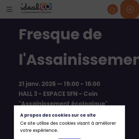
Fresque de
l'Assainisseme
21 janv. 2026
—
15:00
-
16:00
HALL 3 - ESPACE SFN - Coin
"Assainissement écologique"
A propos des cookies sur ce site
Solutions fondées sur la nature
Ce site utilise des cookies visant à améliorer
votre expérience.