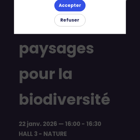
Accepter
des
Refuser
paysages
pour la
biodiversité
22 janv. 2026
—
16:00
-
16:30
HALL 3 - NATURE