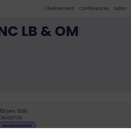
L'évènement
Conférences
Salon
NC LB & OM
21 janv. 2026
16:00
17:00
Assainissement