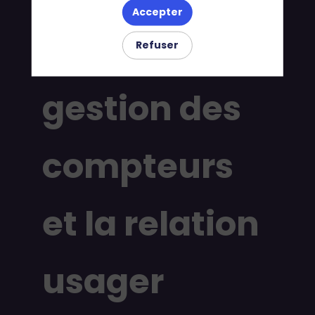
Accepter
de l'eau, la
Refuser
gestion des
compteurs
et la relation
usager