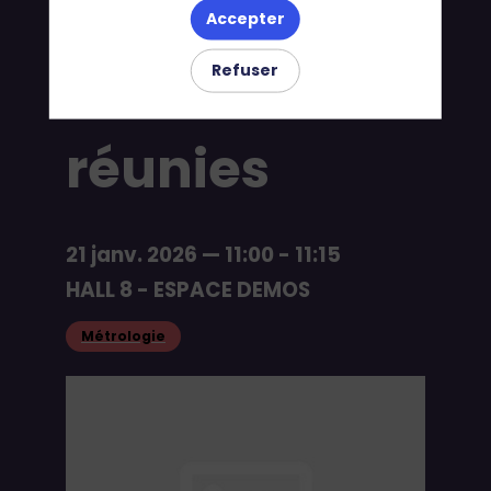
Accepter
française
Refuser
réunies
21 janv. 2026
—
11:00
-
11:15
HALL 8 - ESPACE DEMOS
Métrologie