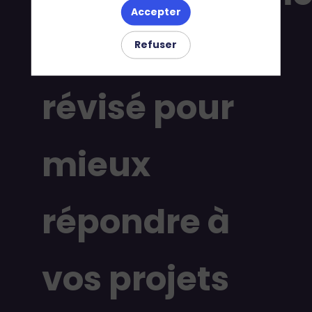
Accepter
: un guide
Refuser
révisé pour
mieux
répondre à
vos projets