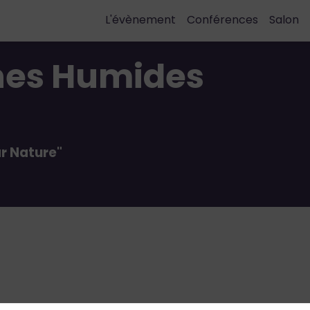
L'évènement
Conférences
Salon
nes Humides
ar Nature"