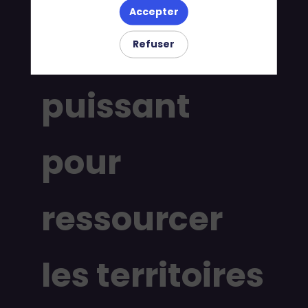
Accepter
: un levier
Refuser
puissant
pour
ressourcer
les territoires