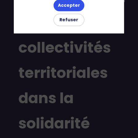
Accepter
des
Refuser
collectivités
territoriales
dans la
solidarité