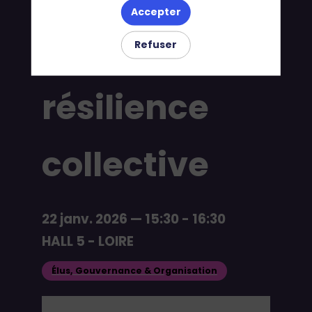
Accepter
une
Refuser
résilience
collective
22 janv. 2026
—
15:30
-
16:30
HALL 5 - LOIRE
Élus, Gouvernance & Organisation