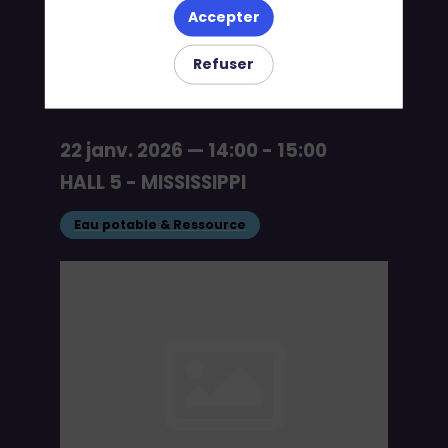
Accepter
en eau
Refuser
22 janv. 2026
—
14:00
-
15:00
HALL 5 - MISSISSIPPI
Eau potable & Ressource