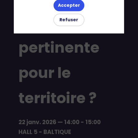
Accepter
devient-elle
Refuser
pertinente
pour le
territoire ?
22 janv. 2026
—
14:00
-
15:00
HALL 5 - BALTIQUE