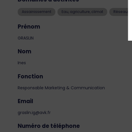
Assainissement
Eau, agriculture, climat
Réseaux e
Prénom
GRASLIN
Nom
Ines
Fonction
Responsable Marketing & Communication
Email
graslin.ig@avk.fr
Numéro de téléphone