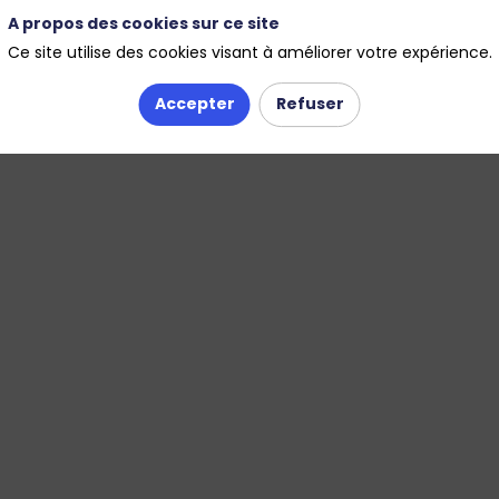
A propos des cookies sur ce site
t canalisations
Ressource, Captage, eau potable
Ce site utilise des cookies visant à améliorer votre expérience.
Accepter
Refuser