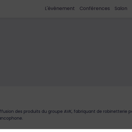
L'évènement
Conférences
Salon
iffusion des produits du groupe AVK, fabriquant de robinetterie 
rancophone.