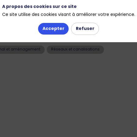
A propos des cookies sur ce site
Ce site utilise des cookies visant à améliorer votre expérience.
 égouts sans tranchée, adaptées aux tuyaux d'un diamètre compri
au à l'intérieur de l'ancien.
Accepter
Refuser
vial et aménagement
Réseaux et canalisations