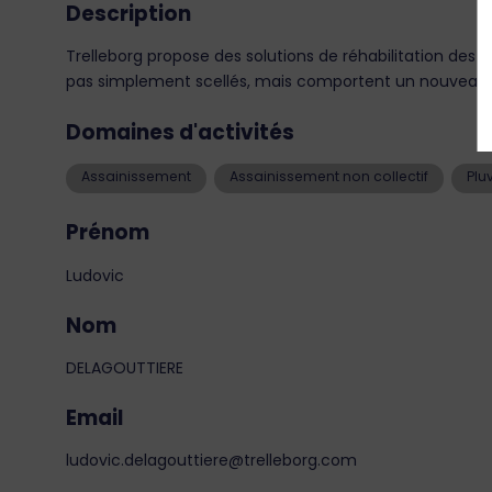
Description
Trelleborg propose des solutions de réhabilitation des
pas simplement scellés, mais comportent un nouveau tuy
Domaines d'activités
Assainissement
Assainissement non collectif
Plu
Prénom
Ludovic
Nom
DELAGOUTTIERE
Email
ludovic.delagouttiere@trelleborg.com