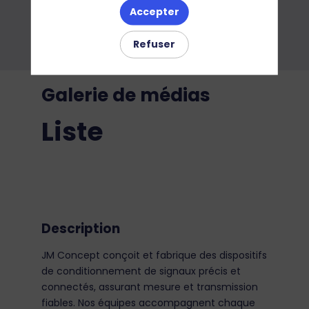
Accepter
Refuser
Galerie de médias
Liste
Description
JM Concept conçoit et fabrique des dispositifs
de conditionnement de signaux précis et
connectés, assurant mesure et transmission
fiables. Nos équipes accompagnent chaque