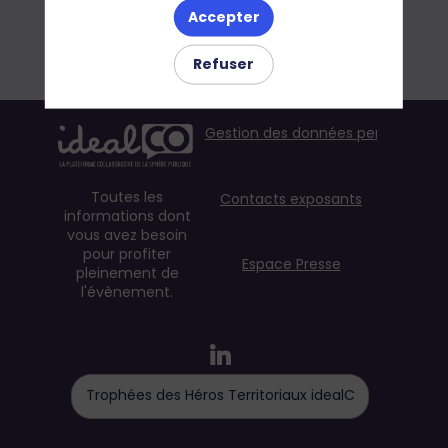
Accepter
Refuser
Gestion des données personnelles
Toutes les
Contacts exposants
informations dont
vous avez besoin
pour profiter
Espace Presse
pleinement de
l'évènement.
Trophées des Héros Territoriaux idealCO