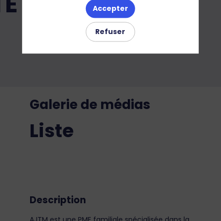
TÉ
Accepter
Refuser
Galerie de médias
Liste
Description
AJTM est une PME familiale spécialisée dans la