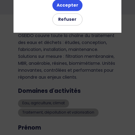
Accepter
Refuser
Description
OSEIDO couvre toute la chaîne du traitement
des eaux et déchets : études, conception,
fabrication, installation, maintenance.
Solutions sur mesure : filtration membranaire,
MBR, anaérobie, résines, biomimétisme. Unités
innovantes, contrôlées et performantes pour
répondre aux enjeux clients.
Domaines d'activités
Eau, agriculture, climat
Traitement, dépollution et valorisation
Prénom