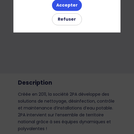
Accepter
Refuser
Description
Créée en 2011, la société 2PA développe des
solutions de nettoyage, désinfection, contrôle
et maintenance d’installations d’eau potable.
2PA intervient sur l’ensemble de territoire
national grâce à ses équipes dynamiques et
polyvalentes !