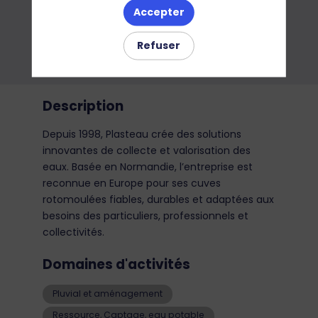
Accepter
Refuser
Description
Depuis 1998, Plasteau crée des solutions
innovantes de collecte et valorisation des
eaux. Basée en Normandie, l’entreprise est
reconnue en Europe pour ses cuves
rotomoulées fiables, durables et adaptées aux
besoins des particuliers, professionnels et
collectivités.
Domaines d'activités
Pluvial et aménagement
Ressource, Captage, eau potable