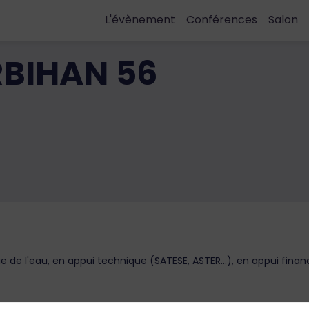
L'évènement
Conférences
Salon
BIHAN 56
e de l'eau, en appui technique (SATESE, ASTER...), en appui finan