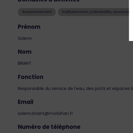
Assainissement
Institutionnels, collectivités, associati
Prénom
Solenn
Nom
BRIANT
Fonction
Responsable du service de l'eau, des ports et espaces l
Email
solenn.briant@morbihan.fr
Numéro de téléphone