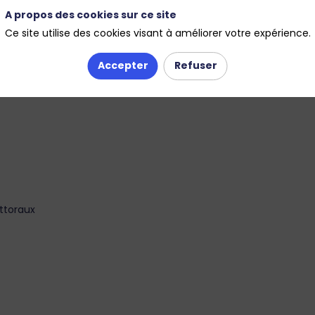
A propos des cookies sur ce site
ons
Milieux humides et biodiversité
Ce site utilise des cookies visant à améliorer votre expérience.
Accepter
Refuser
ittoraux