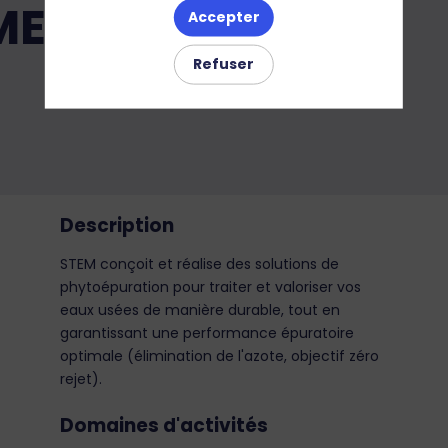
MENT
Accepter
Refuser
Description
STEM conçoit et réalise des solutions de
phytoépuration pour traiter et valoriser vos
eaux usées de manière durable, tout en
garantissant une performance épuratoire
optimale (élimination de l'azote, objectif zéro
rejet).
Domaines d'activités