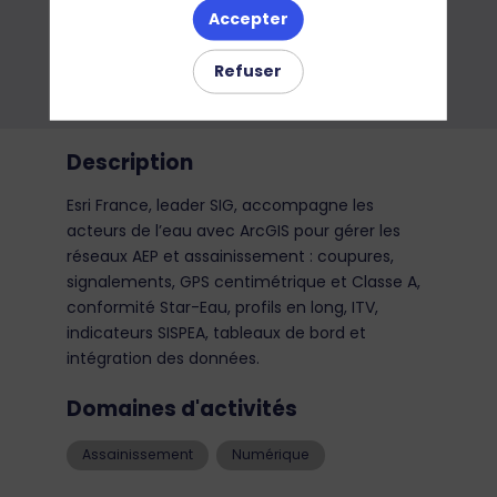
Accepter
Refuser
Description
Esri France, leader SIG, accompagne les
acteurs de l’eau avec ArcGIS pour gérer les
réseaux AEP et assainissement : coupures,
signalements, GPS centimétrique et Classe A,
conformité Star-Eau, profils en long, ITV,
indicateurs SISPEA, tableaux de bord et
intégration des données.
Domaines d'activités
Assainissement
Numérique