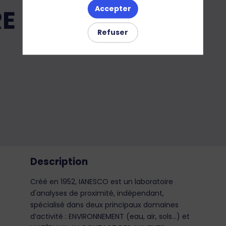
RE
Accepter
Refuser
Description
Créé en 1952, IANESCO est un laboratoire
d'analyses de proximité, indépendant,
spécialisé dans deux principaux domaines
d’activité : ENVIRONNEMENT (eau, air, sols...) et