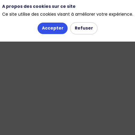
, la fabrication, et la distribution de tubes et pièces spéciales
A propos des cookies sur ce site
n et de conduites forcées sous pression pour centrales hydroélec
Ce site utilise des cookies visant à améliorer votre expérience.
Accepter
Refuser