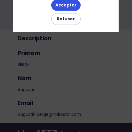
Accepter
Refuser
Description
Prénom
BERGE
Nom
Augustin
Email
augustin.berge@hidrostal.com