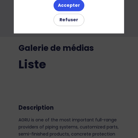
Accepter
Refuser
Galerie de médias
Liste
Description
AGRU is one of the most important full-range
providers of piping systems, customized parts,
semi-finished products, concrete protection