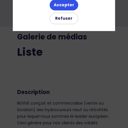
Accepter
Refuser
Galerie de médias
Liste
Description
REVIVE conçoit et commercialise (vente ou
location) des hydrocureurs neuf ou rétrofités
pour lequel nous sommes le leader européen.
Ceci génère pour nos clients des crédits