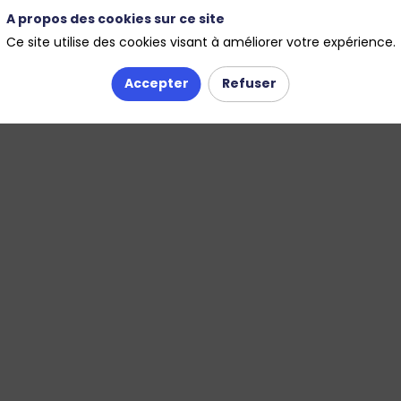
A propos des cookies sur ce site
t infrastructures
Pluvial et aménagement
Ce site utilise des cookies visant à améliorer votre expérience.
Accepter
Refuser