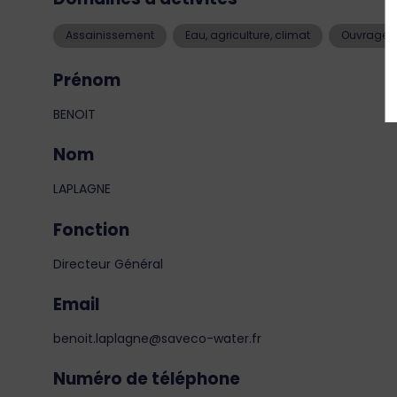
Assainissement
Eau, agriculture, climat
Ouvrages e
Prénom
BENOIT
Nom
LAPLAGNE
Fonction
Directeur Général
Email
benoit.laplagne@saveco-water.fr
Numéro de téléphone