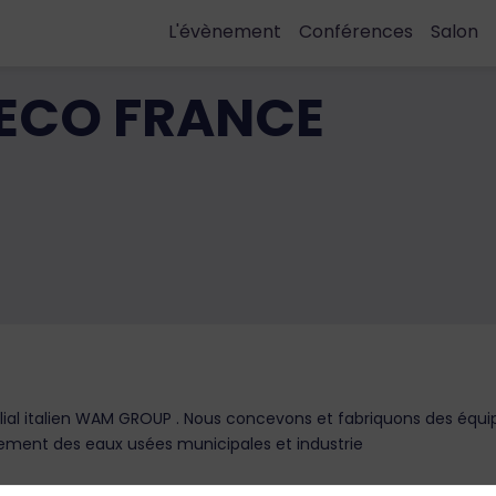
L'évènement
Conférences
Salon
ECO FRANCE
ilial italien WAM GROUP . Nous concevons et fabriquons des équ
ement des eaux usées municipales et industrie