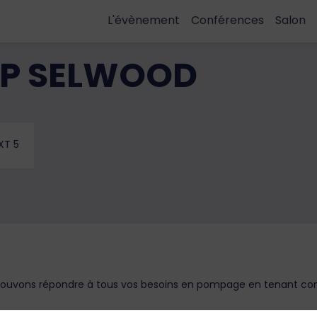
L'évènement
Conférences
Salon
P SELWOOD
XT 5
ouvons répondre à tous vos besoins en pompage en tenant comp