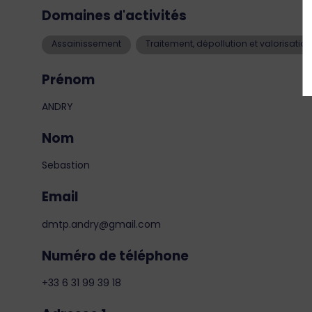
Domaines d'activités
Assainissement
Traitement, dépollution et valorisation
Prénom
ANDRY
Nom
Sebastion
Email
dmtp.andry@gmail.com
Numéro de téléphone
+33 6 31 99 39 18