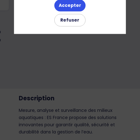
Accepter
Refuser
E
Description
Mesure, analyse et surveillance des milieux
aquatiques : ES France propose des solutions
innovantes pour garantir qualité, sécurité et
durabilité dans la gestion de l’eau.