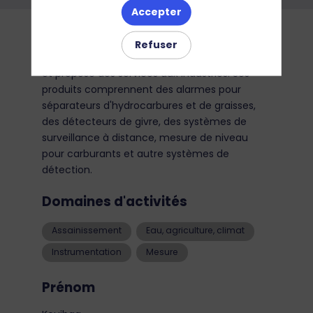
Accepter
Description
Refuser
Labkotec fabrique des instruments de mesure
et propose des services aux industries. Ses
produits comprennent des alarmes pour
séparateurs d'hydrocarbures et de graisses,
des détecteurs de givre, des systèmes de
surveillance à distance, mesure de niveau
pour carburants et autre systèmes de
détection.
Domaines d'activités
Assainissement
Eau, agriculture, climat
Instrumentation
Mesure
Prénom