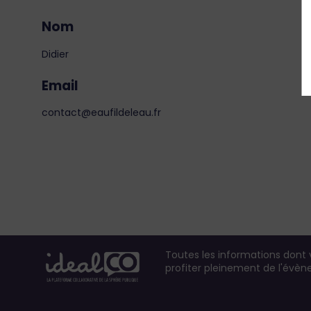
Nom
Didier
Email
contact@eaufildeleau.fr
Toutes les informations dont
profiter pleinement de l'évè