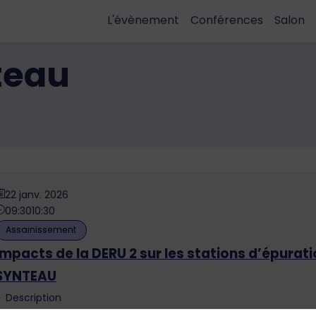
L'évènement
Conférences
Salon
teau
22 janv. 2026
09:30
10:30
Assainissement
Impacts de la DERU 2 sur les stations d’épurati
SYNTEAU
Description
Synteau