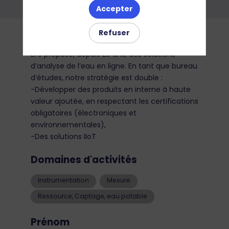
Accepter
Description
Refuser
EFS propose, depuis 25 ans, des solutions
d’analyse de l’eau en ligne. En tant que bureau
d’études, notre stratégie est double :
-Développer des produits en interne à haute
valeur ajoutée, en respectant les certifications
obligatoires (électroniques et
environnementales),
Domaines d'activités
Instrumentation
Mesure
Ressource, Captage, eau potable
Prénom