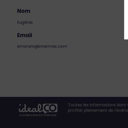
Nom
Eugénie
Email
emorant@intermas.com
Toutes les informations dont
profiter pleinement de l'évè