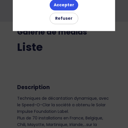
Accepter
Refuser
Galerie de médias
Liste
Description
Techniques de décantation dynamique, avec
le Speed-O-Clar la société a obtenu le Solar
Impulse Foundation Label.
Plus de 70 installations en France, Belgique,
Chili, Mayotte, Martinique, Irlande,...sur la