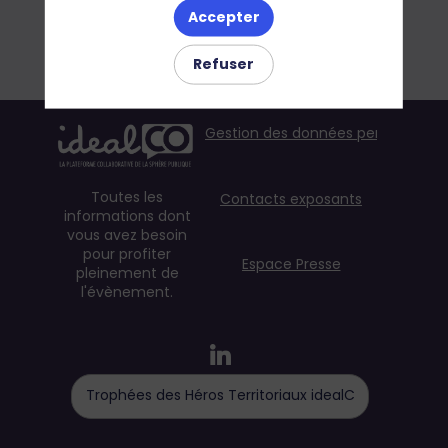
Accepter
Refuser
Gestion des données personnelles
Toutes les
Contacts exposants
informations dont
vous avez besoin
pour profiter
Espace Presse
pleinement de
l'évènement.
Trophées des Héros Territoriaux idealCO