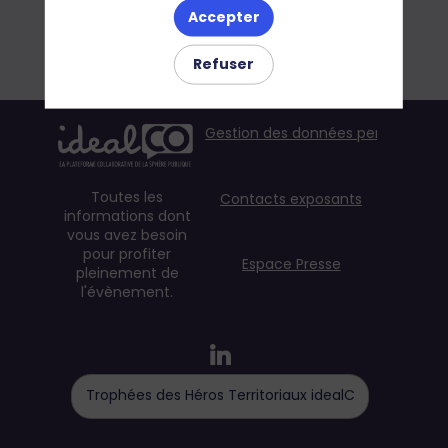
Accepter
Refuser
Gestion des données personnelles
Toutes les
Contacts exposants
informations dont
vous avez besoin
pour profiter
Espace Presse
pleinement de
l'évènement.
Trophées des Héros Territoriaux idealCO