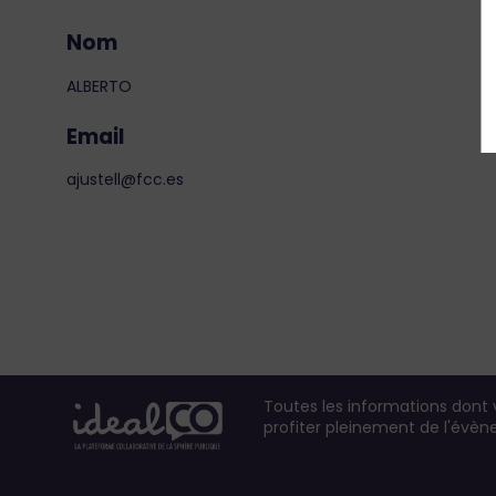
Nom
ALBERTO
Email
ajustell@fcc.es
Toutes les informations dont
profiter pleinement de l'évè