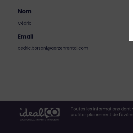
Nom
Cédric
Email
cedric.borsani@aerzenrental.com
Toutes les informations dont
profiter pleinement de l'évè