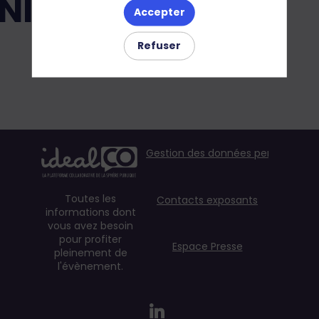
NITES
Accepter
Refuser
Gestion des données personnelles
Toutes les
Contacts exposants
informations dont
vous avez besoin
pour profiter
Espace Presse
pleinement de
l'évènement.